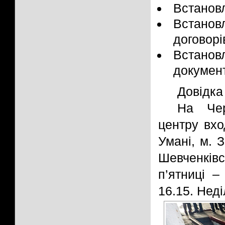
Встанов
Встановл
договорі
Встано
документ
Довідка
На Чер
центру вхо
Умані, м. 
Шевченків
п’ятниці –
16.15. Неді