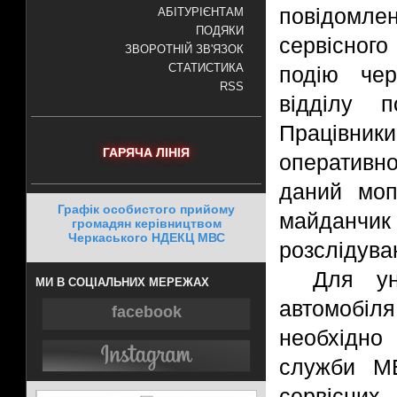
повідомл
АБІТУРІЄНТАМ
ПОДЯКИ
сервісного
ЗВОРОТНІЙ ЗВ'ЯЗОК
СТАТИСТИКА
подію чер
RSS
відділу п
Працівники
ГАРЯЧА ЛІНІЯ
оперативно
даний моп
Графік особистого прийому
майданчик
громадян керівництвом
Черкаського НДЕКЦ МВС
розслідува
Для ун
МИ В СОЦІАЛЬНИХ МЕРЕЖАХ
автомобіл
facebook
необхідно
служби МВ
сервісних