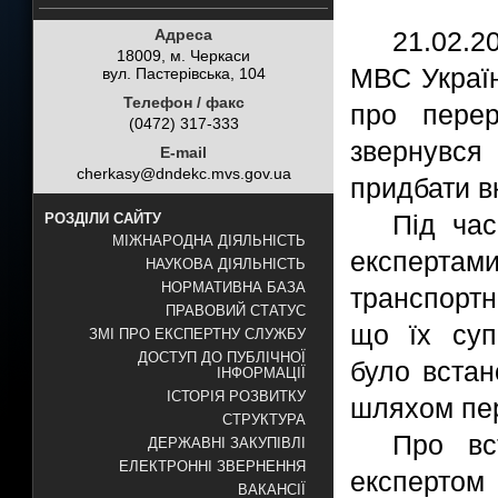
Адреса
21.02.2
18009, м. Черкаси
МВС Україн
вул. Пастерівська, 104
Телефон / факс
про пере
(0472) 317-333
звернувс
E-mail
cherkasy@dndekc.mvs.gov.ua
придбати в
Під ча
РОЗДІЛИ САЙТУ
МІЖНАРОДНА ДІЯЛЬНІСТЬ
експертами
НАУКОВА ДІЯЛЬНІСТЬ
НОРМАТИВНА БАЗА
транспортн
ПРАВОВИЙ СТАТУС
що їх суп
ЗМІ ПРО ЕКСПЕРТНУ СЛУЖБУ
ДОСТУП ДО ПУБЛІЧНОЇ
було встан
ІНФОРМАЦІЇ
ІСТОРІЯ РОЗВИТКУ
шляхом пе
СТРУКТУРА
Про вс
ДЕРЖАВНІ ЗАКУПІВЛІ
ЕЛЕКТРОННІ ЗВЕРНЕННЯ
експерт
ВАКАНСІЇ