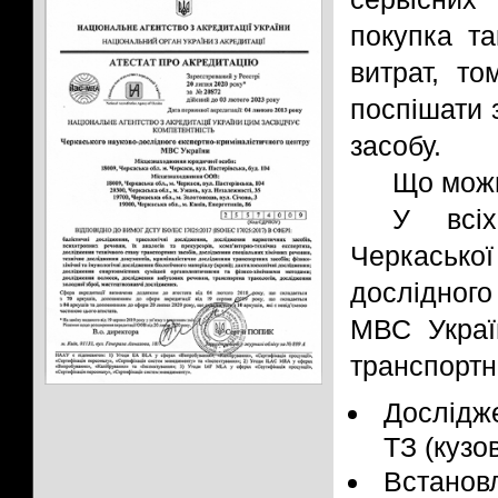
покупка т
витрат, то
поспішати 
засобу.
Що можн
У всіх
Черкасько
дослідног
МВС Украї
транспортни
Дослідже
ТЗ (кузо
Встанов