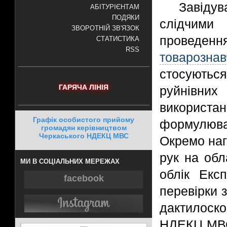
Завідув
АБІТУРІЄНТАМ
ПОДЯКИ
слідчими
ЗВОРОТНІЙ ЗВ'ЯЗОК
проведе
СТАТИСТИКА
RSS
товарознав
стосуютьс
ГАРЯЧА ЛІНІЯ
руйнівни
використан
Графік особистого прийому
формулюва
громадян керівництвом
Черкаського НДЕКЦ МВС
Окремо наг
рук на обл
МИ В СОЦІАЛЬНИХ МЕРЕЖАХ
облік Екс
facebook
перевірки 
дактилоск
НДЕКЦ МВ