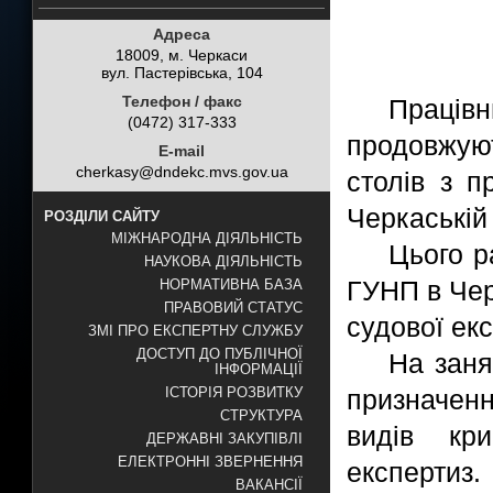
Адреса
18009, м. Черкаси
вул. Пастерівська, 104
Телефон / факс
Праці
(0472) 317-333
продовжую
E-mail
cherkasy@dndekc.mvs.gov.ua
столів з п
Черкаській 
РОЗДІЛИ САЙТУ
МІЖНАРОДНА ДІЯЛЬНІСТЬ
Цього р
НАУКОВА ДІЯЛЬНІСТЬ
ГУНП в Чер
НОРМАТИВНА БАЗА
ПРАВОВИЙ СТАТУС
судової ек
ЗМІ ПРО ЕКСПЕРТНУ СЛУЖБУ
ДОСТУП ДО ПУБЛІЧНОЇ
На заня
ІНФОРМАЦІЇ
призначен
ІСТОРІЯ РОЗВИТКУ
СТРУКТУРА
видів кри
ДЕРЖАВНІ ЗАКУПІВЛІ
ЕЛЕКТРОННІ ЗВЕРНЕННЯ
експертиз.
ВАКАНСІЇ