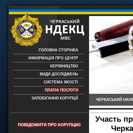
ГОЛОВНА СТОРІНКА
ІНФОРМАЦІЯ ПРО ЦЕНТР
КЕРІВНИЦТВО
ВИДИ ДОСЛІДЖЕНЬ
СИСТЕМА ЯКОСТІ
ПЛАТНІ ПОСЛУГИ
ЗАПОБІГАННЯ КОРУПЦІЇ
ЧЕРКАСЬКИЙ НАУК
Черкаський НДЕКЦ МВС - Черкаський
науково-дослідний експертно-
криміналістичний центр МВС України
Участь пр
- проведення всих видів судових
ПОВІДОМИТИ ПРО КОРУПЦІЮ
Черка
експертиз