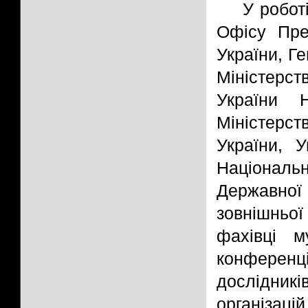
У робот
Офісу Пре
України, Г
Міністерств
України Н
Міністерс
України, 
Національ
Державної
зовнішньої
фахівці м
конферен
дослідникі
організаці