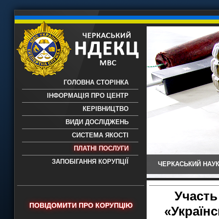
ГОЛОВНА СТОРІНКА
ІНФОРМАЦІЯ ПРО ЦЕНТР
КЕРІВНИЦТВО
ВИДИ ДОСЛІДЖЕНЬ
СИСТЕМА ЯКОСТІ
ПЛАТНІ ПОСЛУГИ
ЗАПОБІГАННЯ КОРУПЦІЇ
ЧЕРКАСЬКИЙ НАУК
Черкаський НДЕКЦ МВС - Черкаський
науково-дослідний експертно-
криміналістичний центр МВС України
Участь
- проведення всих видів судових
ПОВІДОМИТИ ПРО КОРУПЦІЮ
«Українс
експертиз