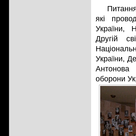
Питання
які прово
України, 
Другій св
Націонал
України, Де
Антонова 
оборони Ук