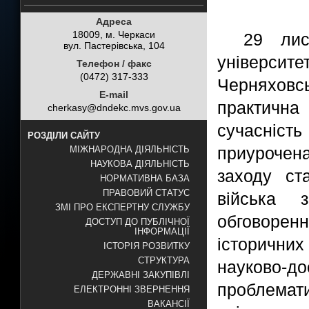
Адреса
18009, м. Черкаси
29 лис
вул. Пастерівська, 104
універси
Телефон / факс
(0472) 317-333
Черняховсь
E-mail
практична
cherkasy@dndekc.mvs.gov.ua
сучасність
РОЗДІЛИ САЙТУ
приурочен
МІЖНАРОДНА ДІЯЛЬНІСТЬ
НАУКОВА ДІЯЛЬНІСТЬ
заходу ст
НОРМАТИВНА БАЗА
ПРАВОВИЙ СТАТУС
війська 
ЗМІ ПРО ЕКСПЕРТНУ СЛУЖБУ
обговорен
ДОСТУП ДО ПУБЛІЧНОЇ
ІНФОРМАЦІЇ
історични
ІСТОРІЯ РОЗВИТКУ
СТРУКТУРА
науково-
ДЕРЖАВНІ ЗАКУПІВЛІ
проблема
ЕЛЕКТРОННІ ЗВЕРНЕННЯ
ВАКАНСІЇ