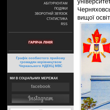
універси
АБІТУРІЄНТАМ
Черняховс
ПОДЯКИ
ЗВОРОТНІЙ ЗВ'ЯЗОК
вищої освіт
СТАТИСТИКА
RSS
ГАРЯЧА ЛІНІЯ
Графік особистого прийому
громадян керівництвом
Черкаського НДЕКЦ МВС
МИ В СОЦІАЛЬНИХ МЕРЕЖАХ
facebook