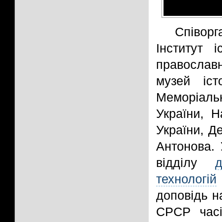
Співор
Інститут 
православн
музей іст
Меморіальн
України, Н
України, Д
Антонова. 
відділу
технологій
доповідь н
СРСР часі