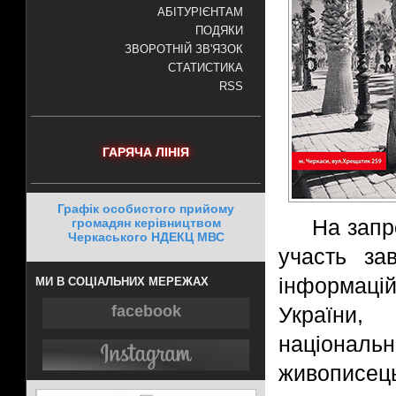
АБІТУРІЄНТАМ
ПОДЯКИ
ЗВОРОТНІЙ ЗВ'ЯЗОК
СТАТИСТИКА
RSS
ГАРЯЧА ЛІНІЯ
Графік особистого прийому
На запр
громадян керівництвом
Черкаського НДЕКЦ МВС
участь за
інформаці
МИ В СОЦІАЛЬНИХ МЕРЕЖАХ
facebook
України,
національн
живописе