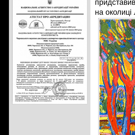
придставив
на околиці