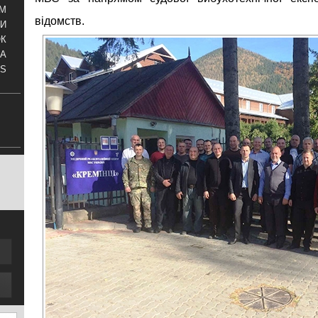
АМ
відомств.
И
ОК
КА
S