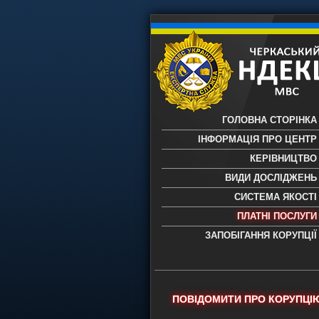
ГОЛОВНА СТОРІНКА
ІНФОРМАЦІЯ ПРО ЦЕНТР
КЕРІВНИЦТВО
ВИДИ ДОСЛІДЖЕНЬ
СИСТЕМА ЯКОСТІ
ПЛАТНІ ПОСЛУГИ
ЗАПОБІГАННЯ КОРУПЦІЇ
Черкаський НДЕКЦ МВС - Черкас
науково-дослідний експертно-
криміналістичний центр МВС Укр
- проведення всих видів судови
ПОВІДОМИТИ ПРО КОРУПЦІ
експертиз