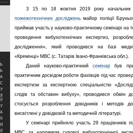
З 15 по 18 жовтня 2019 року начальни
пожежотехнічних досліджень
майор поліції Брунь
приймав участь у науково-практичному семінарі на 
проведення вибухотехнічних експертиз, розробл
дослідження», який проводився на базі медичн
«Кремінці» МВС (с. Татарів Івано-Франківська обл.).
ТЬ
Даний науково-практичний
семінар
був при
ТЬ
практичним досвідом роботи фахівців під час провед
ЗА
УС
експертизи за експертною спеціальністю «Дослід
БУ
слідів та обставин вибуху», проводився обмін д
ОЇ
ІЇ
стосується розроблення довідників і методів до
КУ
РА
висвітлені у довідковій та методичній літературі.
ЛІ
У семінарі прийняло участь 29 працівників пі
НЯ
ІЇ
МВС за напрямом судової вибухотехнічної експе