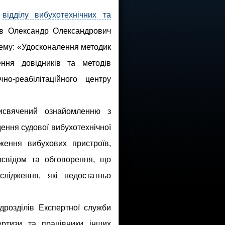
к
відділу вибухотехнічних та
ов Олександр Олександрович
тему: «Удосконалення методик
ення довідників та методів
о-реабілітаційного центру
свячений ознайомленню з
ення судової вибухотехнічної
ження вибухових пристроїв,
освідом та обговорення, що
слідження, які недостатньо
дрозділів Експертної служби
ртизи та працівники інших