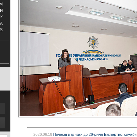
АМ
И
ОК
КА
S
2026.06.19
Почесні відзнаки до 26-річчя Експертної служби