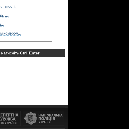
нтності...
: у...
...
м номером...
а натисніть
Ctrl+Enter