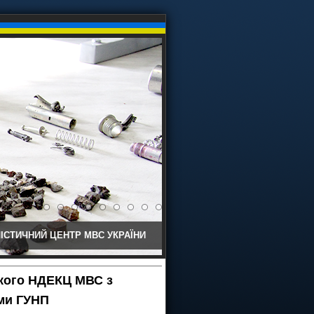
ІСТИЧНИЙ ЦЕНТР МВС УКРАЇНИ
ького НДЕКЦ МВС з
ами ГУНП