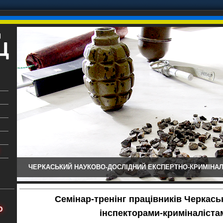
ЧЕРКАСЬКИЙ НАУКОВО-ДОСЛІДНИЙ ЕКСПЕРТНО-КРИМІНАЛ
ький
аїни
Семінар-тренінг працівників Черкас
х
Ю
інспекторами-криміналіст