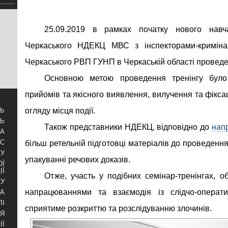
25.09.2019 в рамках початку нового навч
Черкаського НДЕКЦ МВС з інспекторами-криміна
Черкаського РВП ГУНП в Черкаській області провед
Основною метою проведення тренінгу було
прийомів та якісного виявлення, вилучення та фіксаці
огляду місця події.
ТЬ
ТЬ
Також представники НДЕКЦ, відповідно до
нап
ЗА
УС
більш ретельній підготовці матеріалів до проведення 
БУ
упакуванні речових доказів.
ОЇ
ІЇ
Отже, участь у подібних семінар-тренінгах, о
КУ
напрацюваннями та взаємодія із слідчо-операт
РА
ЛІ
сприятиме розкриттю та розслідуванню злочинів.
НЯ
ІЇ