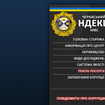
ГОЛОВНА СТОРІНКА
ІНФОРМАЦІЯ ПРО ЦЕНТР
КЕРІВНИЦТВО
ВИДИ ДОСЛІДЖЕНЬ
СИСТЕМА ЯКОСТІ
ПЛАТНІ ПОСЛУГИ
ЗАПОБІГАННЯ КОРУПЦІЇ
Черкаський НДЕКЦ МВС - Черкас
науково-дослідний експертно-
криміналістичний центр МВС Укр
- проведення всих видів судови
ПОВІДОМИТИ ПРО КОРУПЦІ
експертиз