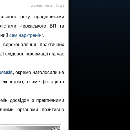
Заняття з ГУНП
ального року працівниками
лістами Черкаського ВП та
ений
семінар-тренінг
.
 вдосконалення практичних
ї слідової інформації під час
рямків
, окремо наголосили на
експертиз, а саме фіксації та
бмін досвідом з практичними
ивними органами позитивно