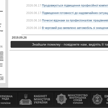
2026.06.17
Продовжується підвищення професійної компете
2026.06.17
Підвищення готовності до надзвичайних ситуацій
2026.06.16
Почесні відзнаки за професіоналізм: працівників
2026.06.10
В черговий раз виявлено автомобіль зі знищени
2019.09.26
Знайшли помилку - повідомте нам, виділіть її т