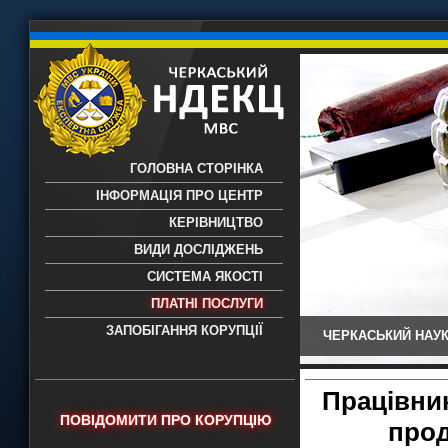
ГОЛОВНА СТОРІНКА
ІНФОРМАЦІЯ ПРО ЦЕНТР
КЕРІВНИЦТВО
ВИДИ ДОСЛІДЖЕНЬ
СИСТЕМА ЯКОСТІ
ПЛАТНІ ПОСЛУГИ
ЗАПОБІГАННЯ КОРУПЦІЇ
ЧЕРКАСЬКИЙ НАУК
Черкаський НДЕКЦ МВС - Черкаський
науково-дослідний експертно-
криміналістичний центр МВС України
Працівни
- проведення всих видів судових
ПОВІДОМИТИ ПРО КОРУПЦІЮ
прод
експертиз