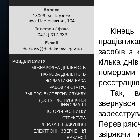
Адреса
18009, м. Черкаси
вул. Пастерівська, 104
Телефон / факс
Кінец
(0472) 317-333
працівника
E-mail
cherkasy@dndekc.mvs.gov.ua
засобів з 
кілька дні
РОЗДІЛИ САЙТУ
МІЖНАРОДНА ДІЯЛЬНІСТЬ
номерами 
НАУКОВА ДІЯЛЬНІСТЬ
реєстрацію
НОРМАТИВНА БАЗА
ПРАВОВИЙ СТАТУС
Так, в
ЗМІ ПРО ЕКСПЕРТНУ СЛУЖБУ
ДОСТУП ДО ПУБЛІЧНОЇ
звернувся
ІНФОРМАЦІЇ
зареєстр
ІСТОРІЯ РОЗВИТКУ
СТРУКТУРА
Перевіря
ДЕРЖАВНІ ЗАКУПІВЛІ
ЕЛЕКТРОННІ ЗВЕРНЕННЯ
звіряючи 
ВАКАНСІЇ