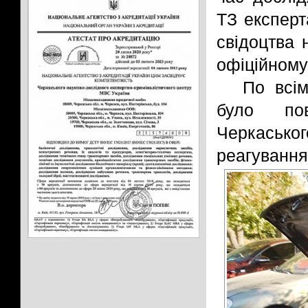
ТЗ експер
свідоцтва 
офіційному 
По всі
було пов
Черкасько
реагування