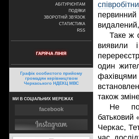
співробітн
АБІТУРІЄНТАМ
ПОДЯКИ
первинний
ЗВОРОТНІЙ ЗВ'ЯЗОК
видалений,
СТАТИСТИКА
RSS
Таке ж 
виявили 
ГАРЯЧА ЛІНІЯ
перереєст
один жител
Графік особистого прийому
фахівця
громадян керівництвом
Черкаського НДЕКЦ МВС
встановлен
також змін
МИ В СОЦІАЛЬНИХ МЕРЕЖАХ
Не по
facebook
батьковий 
Черкас, Те
час дослід