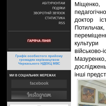
Міщенко,
АБІТУРІЄНТАМ
ПОДЯКИ
педагогічн
ЗВОРОТНІЙ ЗВ'ЯЗОК
доктор іс
СТАТИСТИКА
RSS
Потильча
переміщен
ГАРЯЧА ЛІНІЯ
культури
військово-
Графік особистого прийому
Мазуренк
громадян керівництвом
Черкаського НДЕКЦ МВС
досліджен
інші предс
МИ В СОЦІАЛЬНИХ МЕРЕЖАХ
facebook