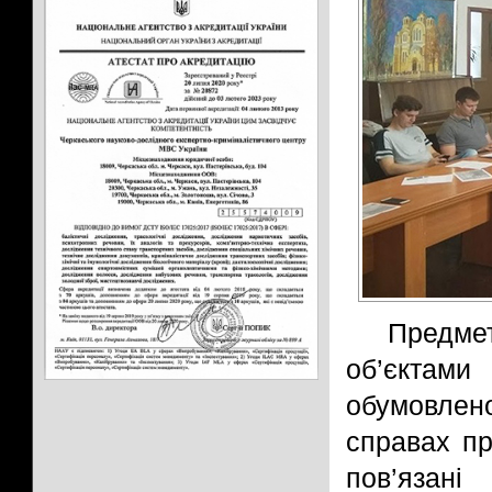
Предме
об’єктами
обумовлен
справах пр
пов’яза