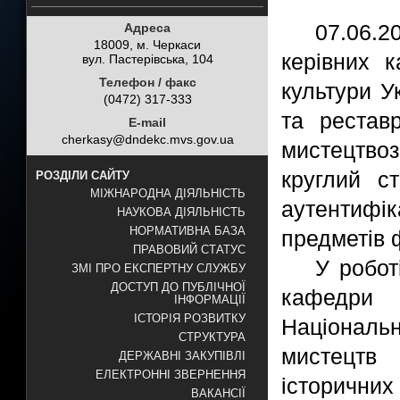
07.06.2
Адреса
18009, м. Черкаси
керівних к
вул. Пастерівська, 104
Телефон / факс
культури У
(0472) 317-333
та рестав
E-mail
cherkasy@dndekc.mvs.gov.ua
мистецтво
круглий с
РОЗДІЛИ САЙТУ
МІЖНАРОДНА ДІЯЛЬНІСТЬ
аутентифік
НАУКОВА ДІЯЛЬНІСТЬ
НОРМАТИВНА БАЗА
предметів 
ПРАВОВИЙ СТАТУС
У робот
ЗМІ ПРО ЕКСПЕРТНУ СЛУЖБУ
ДОСТУП ДО ПУБЛІЧНОЇ
кафедри
ІНФОРМАЦІЇ
ІСТОРІЯ РОЗВИТКУ
Національн
СТРУКТУРА
мистецтв 
ДЕРЖАВНІ ЗАКУПІВЛІ
ЕЛЕКТРОННІ ЗВЕРНЕННЯ
історичних
ВАКАНСІЇ