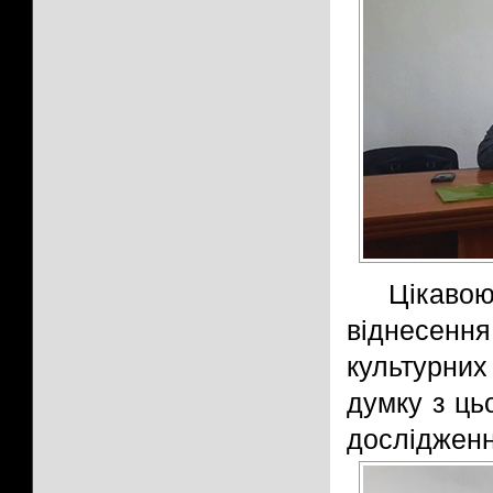
Цікав
віднесенн
культурних
думку з ць
дослідженн