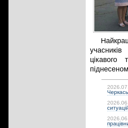
Найкра
учасників
цікавого 
піднесеном
2026.07
Черкась
2026.06
ситуацій:
2026.06
працівни