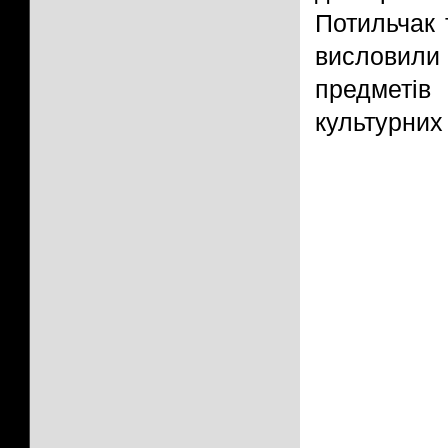
Потильчак 
висловил
предметі
культурних