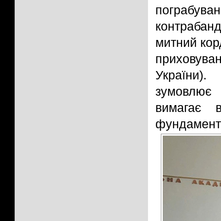
пограбува
контрабан
митний кор
приховува
України).
зумовлює 
вимагає в
фундамент