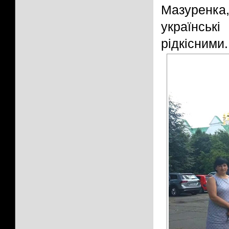
Мазуренка
українськ
рідкісними.