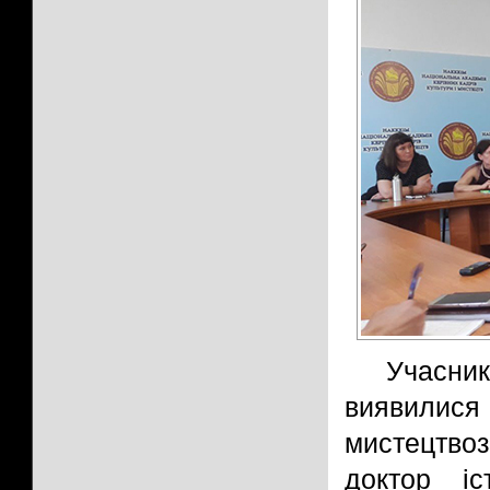
Учасник
виявилис
мистецтво
доктор і