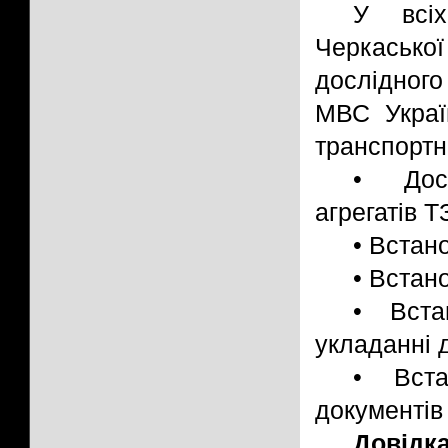
У всіх
Черкасько
дослідног
МВС Украї
транспортни
• Досл
агрегатів Т
• Встан
• Встан
• Вста
укладанні 
• Вста
документів 
Довідк