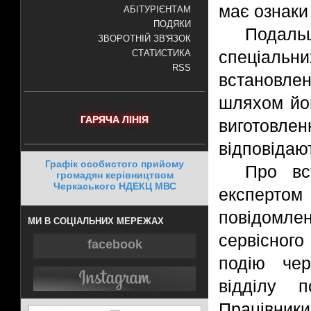
має ознаки
АБІТУРІЄНТАМ
ПОДЯКИ
Подаль
ЗВОРОТНІЙ ЗВ'ЯЗОК
спеціаль
СТАТИСТИКА
RSS
встановле
шляхом йог
ГАРЯЧА ЛІНІЯ
виготов
відповідаю
Графік особистого прийому
Про вс
громадян керівництвом
Черкаського НДЕКЦ МВС
експерт
повідомл
МИ В СОЦІАЛЬНИХ МЕРЕЖАХ
сервісного
facebook
подію чер
відділу п
Працівники