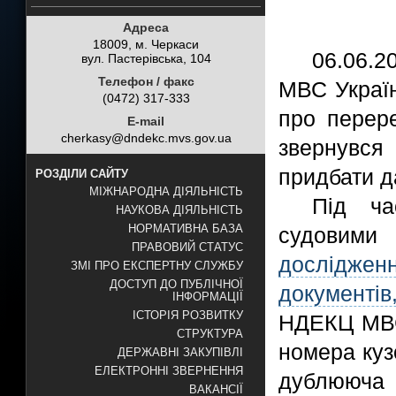
Адреса
18009, м. Черкаси
06.06.2
вул. Пастерівська, 104
Телефон / факс
МВС Україн
(0472) 317-333
про перер
E-mail
cherkasy@dndekc.mvs.gov.ua
звернувс
придбати д
РОЗДІЛИ САЙТУ
МІЖНАРОДНА ДІЯЛЬНІСТЬ
Під ча
НАУКОВА ДІЯЛЬНІСТЬ
НОРМАТИВНА БАЗА
судовими
ПРАВОВИЙ СТАТУС
дослідженн
ЗМІ ПРО ЕКСПЕРТНУ СЛУЖБУ
ДОСТУП ДО ПУБЛІЧНОЇ
документі
ІНФОРМАЦІЇ
ІСТОРІЯ РОЗВИТКУ
НДЕКЦ МВС 
СТРУКТУРА
номера куз
ДЕРЖАВНІ ЗАКУПІВЛІ
ЕЛЕКТРОННІ ЗВЕРНЕННЯ
дублююча 
ВАКАНСІЇ