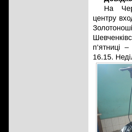
На Чер
центру вход
Золотон
Шевченків
п’ятниці –
16.15. Неді