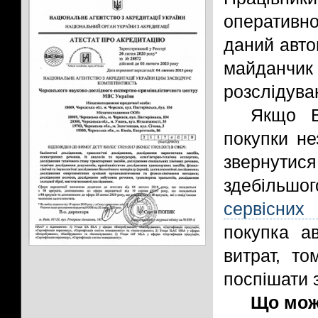
оперативно
даний авто
майданчик
розслідува
Якщо В
покупки не
звернутися
здебіль
сервісних
покупка а
витрат, то
поспішати 
Що можн