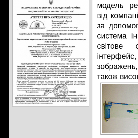
модель ре
від компан
за допомог
система ін
світове 
інтерфей
зображень,
також висок