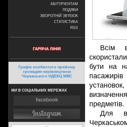
АБІТУРІЄНТАМ
ПОДЯКИ
ЗВОРОТНІЙ ЗВ'ЯЗОК
СТАТИСТИКА
RSS
Всім 
ГАРЯЧА ЛІНІЯ
скористали
бути на н
Графік особистого прийому
громадян керівництвом
пасажирів
Черкаського НДЕКЦ МВС
установок
МИ В СОЦІАЛЬНИХ МЕРЕЖАХ
визначення
facebook
предметів.
Для в
Черкасько