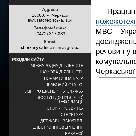
Адреса
Праці
18009, м. Черкаси
пожежотех
вул. Пастерівська, 104
Телефон / факс
МВС Украї
(0472) 317-333
дослідже
E-mail
cherkasy@dndekc.mvs.gov.ua
речовин у 
комуналь
РОЗДІЛИ САЙТУ
МІЖНАРОДНА ДІЯЛЬНІСТЬ
Черкаської
НАУКОВА ДІЯЛЬНІСТЬ
НОРМАТИВНА БАЗА
ПРАВОВИЙ СТАТУС
ЗМІ ПРО ЕКСПЕРТНУ СЛУЖБУ
ДОСТУП ДО ПУБЛІЧНОЇ
ІНФОРМАЦІЇ
ІСТОРІЯ РОЗВИТКУ
СТРУКТУРА
ДЕРЖАВНІ ЗАКУПІВЛІ
ЕЛЕКТРОННІ ЗВЕРНЕННЯ
ВАКАНСІЇ