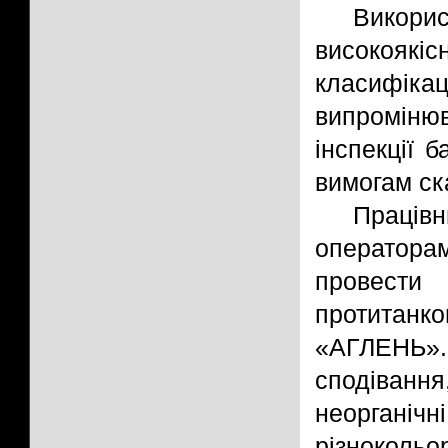
Викор
високояк
класифі
випроміню
інспекції 
вимогам ск
Праців
операторам
провест
протитанк
«АГЛЕНЬ».
сподіванн
неорганічн
різнокольо