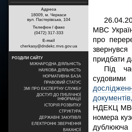
Адреса
18009, м. Черкаси
26.04.2
вул. Пастерівська, 104
Телефон / факс
МВС Україн
(0472) 317-333
про перер
E-mail
cherkasy@dndekc.mvs.gov.ua
звернувс
придбати д
РОЗДІЛИ САЙТУ
МІЖНАРОДНА ДІЯЛЬНІСТЬ
Під ча
НАУКОВА ДІЯЛЬНІСТЬ
НОРМАТИВНА БАЗА
судовими
ПРАВОВИЙ СТАТУС
дослідженн
ЗМІ ПРО ЕКСПЕРТНУ СЛУЖБУ
ДОСТУП ДО ПУБЛІЧНОЇ
документі
ІНФОРМАЦІЇ
ІСТОРІЯ РОЗВИТКУ
НДЕКЦ МВС 
СТРУКТУРА
номера куз
ДЕРЖАВНІ ЗАКУПІВЛІ
ЕЛЕКТРОННІ ЗВЕРНЕННЯ
дублююча 
ВАКАНСІЇ