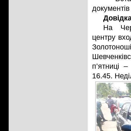
документів 
Довідк
На Чер
центру вход
Золотон
Шевченків
п’ятниці –
16.45. Неді