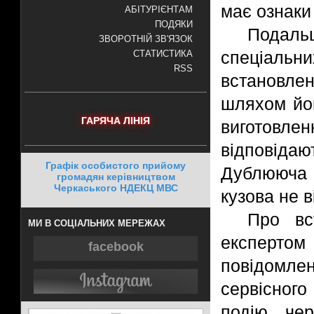
має ознаки
АБІТУРІЄНТАМ
ПОДЯКИ
Подаль
ЗВОРОТНІЙ ЗВ'ЯЗОК
спеціаль
СТАТИСТИКА
RSS
встановле
шляхом йог
ГАРЯЧА ЛІНІЯ
виготов
відповіда
Графік особистого прийому
Дублююча 
громадян керівництвом
Черкаського НДЕКЦ МВС
кузова не в
Про вс
МИ В СОЦІАЛЬНИХ МЕРЕЖАХ
експерт
facebook
повідомл
сервісного
подію чер