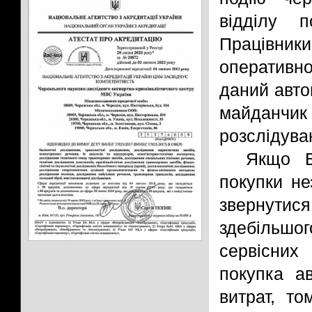
відділу п
Працівники
оперативно
даний авто
майданчик
розслідува
Якщо В
покупки не
звернутися
здебільш
сервісних
покупка а
витрат, то