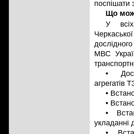
поспішати 
Що можн
У вс
Черкасько
дослідног
МВС Украї
транспортни
• Досл
агрегатів Т
• Встан
• Встан
• Вста
укладанні 
• Вста