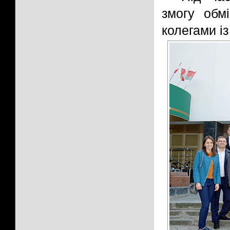
змогу обм
колегами із