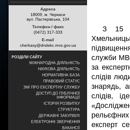
Адреса
18009, м. Черкаси
вул. Пастерівська, 104
Телефон / факс
З 15 
(0472) 317-333
Хмельниц
E-mail
cherkasy@dndekc.mvs.gov.ua
підвищенн
служби МВ
РОЗДІЛИ САЙТУ
МІЖНАРОДНА ДІЯЛЬНІСТЬ
за експерт
НАУКОВА ДІЯЛЬНІСТЬ
слідів люд
НОРМАТИВНА БАЗА
ПРАВОВИЙ СТАТУС
знарядь, а
ЗМІ ПРО ЕКСПЕРТНУ СЛУЖБУ
ДОСТУП ДО ПУБЛІЧНОЇ
слідів, ід
ІНФОРМАЦІЇ
«Дослідж
ІСТОРІЯ РОЗВИТКУ
СТРУКТУРА
рельєфних
ДЕРЖАВНІ ЗАКУПІВЛІ
ЕЛЕКТРОННІ ЗВЕРНЕННЯ
експерт с
ВАКАНСІЇ