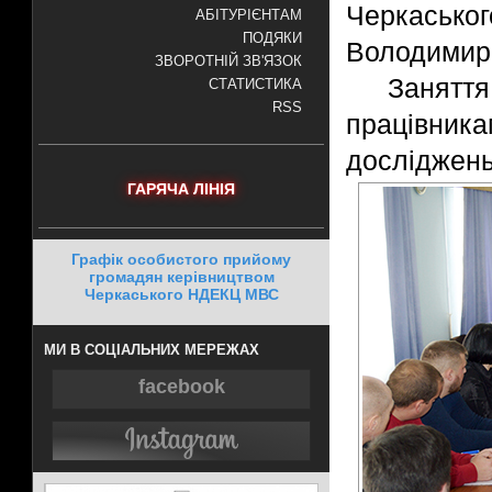
Черкась
АБІТУРІЄНТАМ
ПОДЯКИ
Володимир
ЗВОРОТНІЙ ЗВ'ЯЗОК
Занятт
СТАТИСТИКА
RSS
працівника
досліджен
ГАРЯЧА ЛІНІЯ
Графік особистого прийому
громадян керівництвом
Черкаського НДЕКЦ МВС
МИ В СОЦІАЛЬНИХ МЕРЕЖАХ
facebook