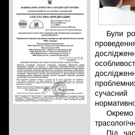
Були ро
проведення
дослідженн
особливос
дослідже
проблемних
сучасний
нормативно
Окремо
трасологічн
Під ча