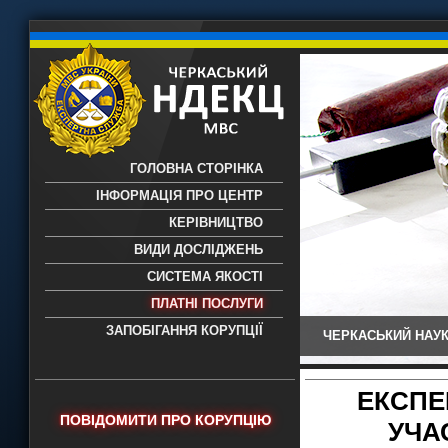
ГОЛОВНА СТОРІНКА
ІНФОРМАЦІЯ ПРО ЦЕНТР
КЕРІВНИЦТВО
ВИДИ ДОСЛІДЖЕНЬ
СИСТЕМА ЯКОСТІ
ПЛАТНІ ПОСЛУГИ
ЗАПОБІГАННЯ КОРУПЦІЇ
ЧЕРКАСЬКИЙ НАУК
Черкаський НДЕКЦ МВС - Черкаський
науково-дослідний експертно-
криміналістичний центр МВС України
ЕКСПЕ
- проведення всих видів судових
ПОВІДОМИТИ ПРО КОРУПЦІЮ
УЧА
експертиз