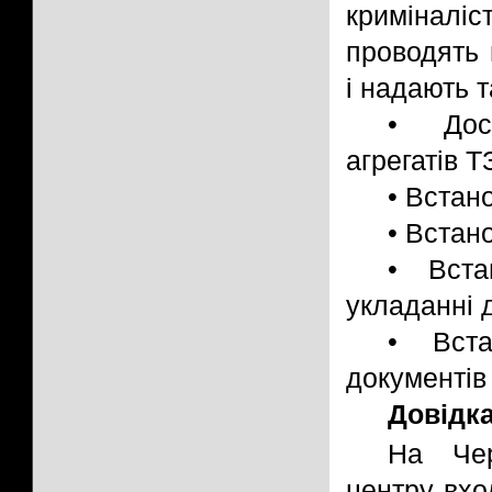
криміналі
проводять 
і надають т
• Досл
агрегатів Т
• Встан
• Встан
• Вста
укладанні 
• Вста
документів 
Довідк
На Чер
центру вход