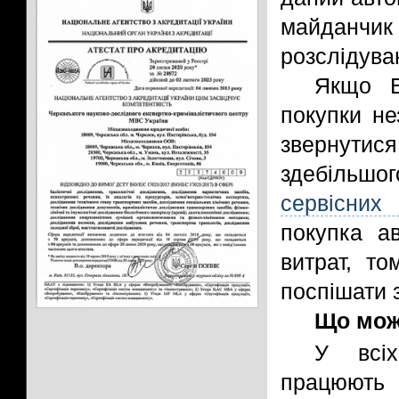
майданчик
розслідува
Якщо В
покупки не
звернутися
здебіль
сервісних
покупка а
витрат, то
поспішати 
Що можн
У всіх
працюють 