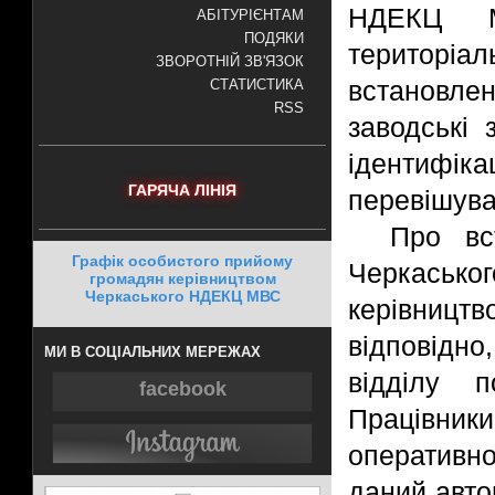
НДЕКЦ М
АБІТУРІЄНТАМ
ПОДЯКИ
територі
ЗВОРОТНІЙ ЗВ'ЯЗОК
встановлен
СТАТИСТИКА
RSS
заводські
ідентиф
ГАРЯЧА ЛІНІЯ
перевішува
Про вс
Графік особистого прийому
Черкаськ
громадян керівництвом
Черкаського НДЕКЦ МВС
керівництв
відповідно
МИ В СОЦІАЛЬНИХ МЕРЕЖАХ
відділу п
facebook
Працівники
оперативно
даний авто