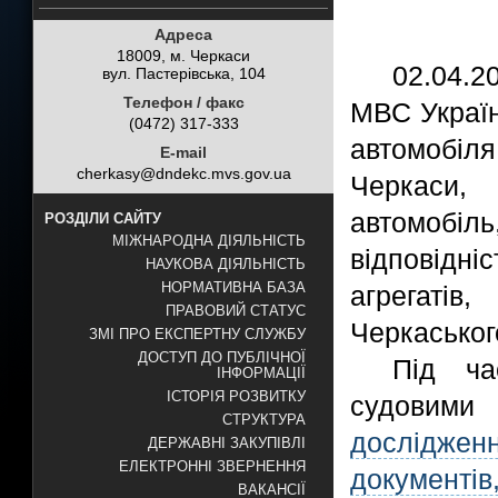
Адреса
18009, м. Черкаси
02.04.2
вул. Пастерівська, 104
Телефон / факс
МВС Україн
(0472) 317-333
автомобіл
E-mail
cherkasy@dndekc.mvs.gov.ua
Черкаси,
автомобіль
РОЗДІЛИ САЙТУ
МІЖНАРОДНА ДІЯЛЬНІСТЬ
відповідн
НАУКОВА ДІЯЛЬНІСТЬ
НОРМАТИВНА БАЗА
агрегатів
ПРАВОВИЙ СТАТУС
Черкасько
ЗМІ ПРО ЕКСПЕРТНУ СЛУЖБУ
ДОСТУП ДО ПУБЛІЧНОЇ
Під ча
ІНФОРМАЦІЇ
ІСТОРІЯ РОЗВИТКУ
судовими
СТРУКТУРА
дослідженн
ДЕРЖАВНІ ЗАКУПІВЛІ
ЕЛЕКТРОННІ ЗВЕРНЕННЯ
документі
ВАКАНСІЇ