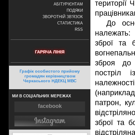
території 
АБІТУРІЄНТАМ
ПОДЯКИ
працівника
ЗВОРОТНІЙ ЗВ'ЯЗОК
До осн
СТАТИСТИКА
RSS
належать:
зброї та 
вогнепаль
ГАРЯЧА ЛІНІЯ
зброя до 
постріл і
Графік особистого прийому
громадян керівництвом
Черкаського НДЕКЦ МВС
належност
(наприкла
МИ В СОЦІАЛЬНИХ МЕРЕЖАХ
патрон, кул
facebook
відстрілян
зброї та б
відстріля