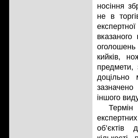
носіння зб
не в торгі
експертно
вказаного 
оголошень
кийків, но
предмети, 
доцільно 
зазначено
іншого виду
Термін
експертни
об’єктів 