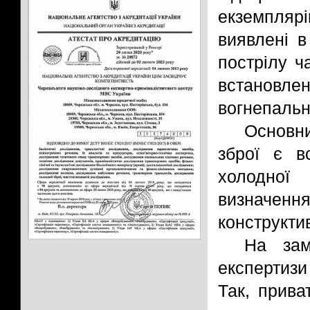
екземплярі
виявлені в
пострілу ч
встановле
вогнепально
Основн
зброї є в
холодної 
визначення
конструкти
На зам
експертизи
Так, прива