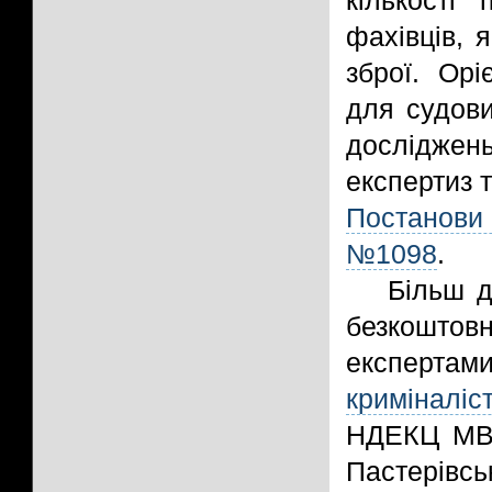
кількості
фахівців, 
зброї. Орі
для судови
досліджен
експертиз 
Постанови 
№1098
.
Більш д
безкоштов
експерта
криміналі
НДЕКЦ МВС
Пастерівсь