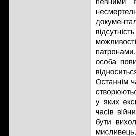
певними 
несмертел
документ
відсутніст
можливос
патронами
особа пови
відносить
Останнім ч
створюютьс
у яких екс
часів війн
бути вихо
мисливець