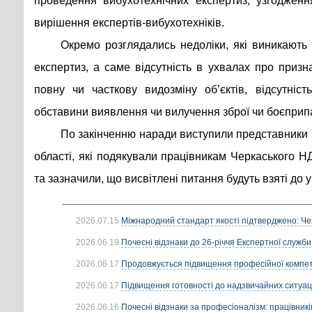
проведення вибухотехнічних експертиз, узгодженн
вирішення експертів-вибухотехніків.
Окремо розглядались недоліки, які виникають 
експертиз, а саме відсутність в ухвалах про приз
повну чи часткову видозміну об’єктів, відсутніс
обставини виявлення чи вилучення зброї чи боєприп
По закінченню наради виступили представники 
області, які подякували працівникам Черкаського 
та зазначили, що висвітлені питання будуть взяті до у
2026.07.15
Міжнародний стандарт якості підтверджено: Че
2026.06.19
Почесні відзнаки до 26-річчя Експертної служби
2026.06.17
Продовжується підвищення професійної компете
2026.06.17
Підвищення готовності до надзвичайних ситуацій
2026.06.16
Почесні відзнаки за професіоналізм: працівників