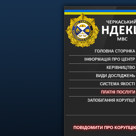
ГОЛОВНА СТОРІНКА
ІНФОРМАЦІЯ ПРО ЦЕНТР
КЕРІВНИЦТВО
ВИДИ ДОСЛІДЖЕНЬ
СИСТЕМА ЯКОСТІ
ПЛАТНІ ПОСЛУГИ
ЗАПОБІГАННЯ КОРУПЦІЇ
Черкаський НДЕКЦ МВС - Черкас
науково-дослідний експертно-
криміналістичний центр МВС Укр
- проведення всих видів судови
ПОВІДОМИТИ ПРО КОРУПЦІ
експертиз