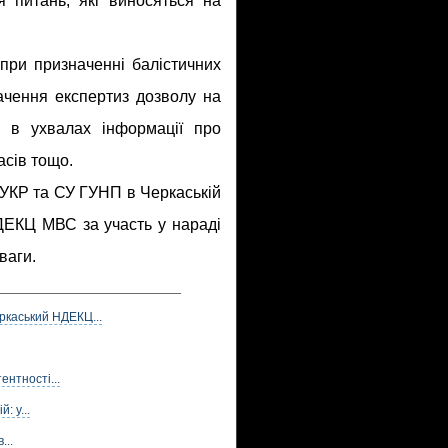
я питань, які виносяться на
при призначенні балістичних
начення експертиз дозволу на
ть в ухвалах інформації про
асів тощо.
УКР та СУ ГУНП в Черкаській
НДЕКЦ МВС за участь у нараді
ваги.
ркаський НДЕКЦ...
нтності...
: у...
...