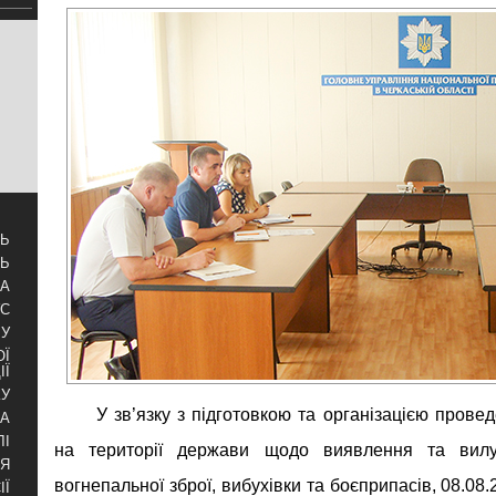
ТЬ
ТЬ
ЗА
УС
БУ
ОЇ
ІЇ
КУ
У зв’язку з підготовкою та організацією прове
РА
ЛІ
на території держави щодо виявлення та вилу
НЯ
вогнепальної зброї, вибухівки та боєприпасів, 08.0
ІЇ