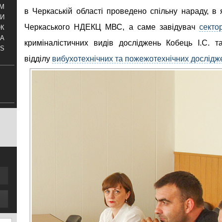
АМ
в Черкаській області проведено спільну нараду, в 
И
Черкаського НДЕКЦ МВС, а саме завідувач
секто
ОК
КА
криміналістичних видів досліджень Кобець І.С. 
S
відділу
вибухотехнічних та пожежотехнічних дослідж