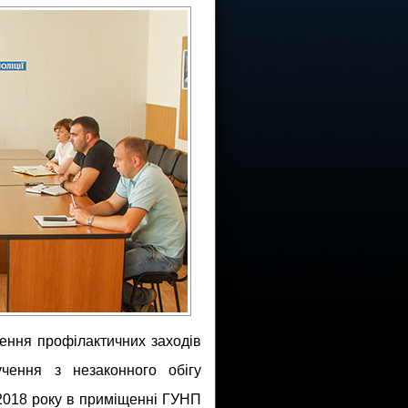
дення профілактичних заходів
чення з незаконного обігу
8.2018 року в приміщенні ГУНП