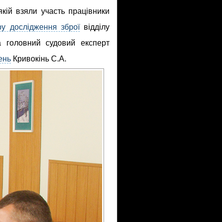
якій взяли участь працівники
ру дослідження зброї
відділу
та головний судовий експерт
ень
Кривокінь С.А.