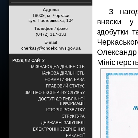
Адреса
З наго
18009, м. Черкаси
внески у 
вул. Пастерівська, 104
Телефон / факс
здобутки т
(0472) 317-333
Черкаськ
E-mail
cherkasy@dndekc.mvs.gov.ua
Олександ
Міністерств
РОЗДІЛИ САЙТУ
МІЖНАРОДНА ДІЯЛЬНІСТЬ
НАУКОВА ДІЯЛЬНІСТЬ
НОРМАТИВНА БАЗА
ПРАВОВИЙ СТАТУС
ЗМІ ПРО ЕКСПЕРТНУ СЛУЖБУ
ДОСТУП ДО ПУБЛІЧНОЇ
ІНФОРМАЦІЇ
ІСТОРІЯ РОЗВИТКУ
СТРУКТУРА
ДЕРЖАВНІ ЗАКУПІВЛІ
ЕЛЕКТРОННІ ЗВЕРНЕННЯ
ВАКАНСІЇ