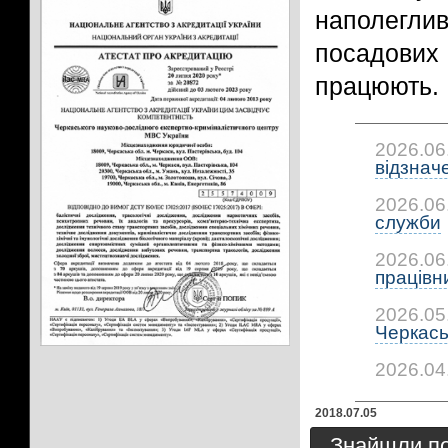
наполегли
посадових
працюють.
2026.06
відзнач
2026.06
служби
2026.06
працівни
2026.05
Черкась
2026.04
2018.07.05
Знайшли пом