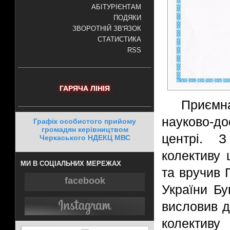
АБІТУРІЄНТАМ
ПОДЯКИ
ЗВОРОТНІЙ ЗВ'ЯЗОК
СТАТИСТИКА
RSS
ГАРЯЧА ЛІНІЯ
Приємна
науково-до
Графік особистого прийому
громадян керівництвом
центрі. З
Черкаського НДЕКЦ МВС
колективу 
МИ В СОЦІАЛЬНИХ МЕРЕЖАХ
та вручив 
facebook
України Бу
висловив д
колективу