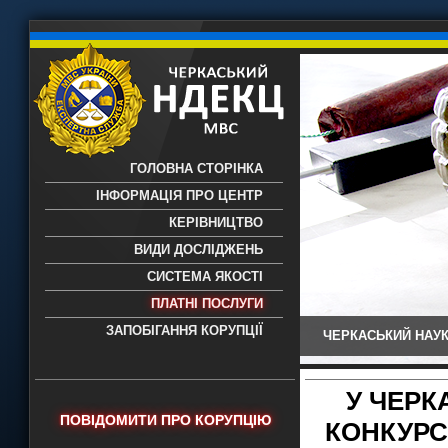
ГОЛОВНА СТОРІНКА
ІНФОРМАЦІЯ ПРО ЦЕНТР
КЕРІВНИЦТВО
ВИДИ ДОСЛІДЖЕНЬ
СИСТЕМА ЯКОСТІ
ПЛАТНІ ПОСЛУГИ
ЗАПОБІГАННЯ КОРУПЦІЇ
ЧЕРКАСЬКИЙ НАУК
Черкаський НДЕКЦ МВС - Черкаський
науково-дослідний експертно-
криміналістичний центр МВС України
У ЧЕРК
- проведення всих видів судових
ПОВІДОМИТИ ПРО КОРУПЦІЮ
КОНКУРС
експертиз