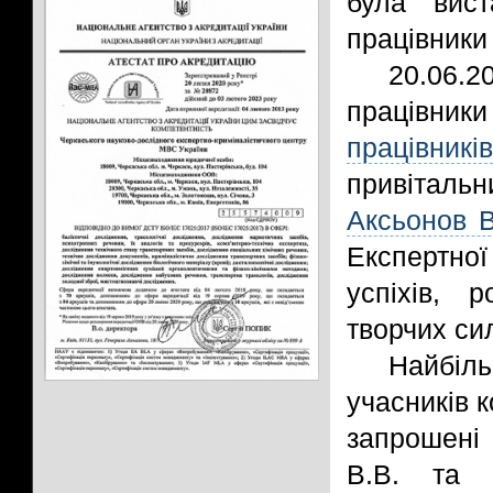
була вист
працівники
20.06.2
працівник
працівників
привіталь
Аксьонов 
Експертн
успіхів, 
творчих сил
Найбіл
учасників 
запрошені
В.В. та 