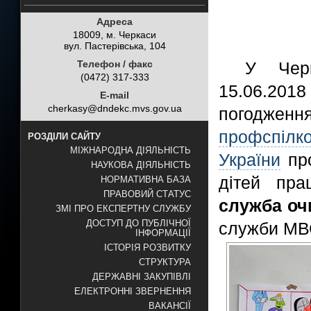
Адреса
18009, м. Черкаси
вул. Пастерівська, 104
Телефон / факс
У Чер
(0472) 317-333
15.06.2018
E-mail
cherkasy@dndekc.mvs.gov.ua
погодж
профспілк
РОЗДІЛИ САЙТУ
МІЖНАРОДНА ДІЯЛЬНІСТЬ
України
про
НАУКОВА ДІЯЛЬНІСТЬ
дітей пра
НОРМАТИВНА БАЗА
ПРАВОВИЙ СТАТУС
служба оч
ЗМІ ПРО ЕКСПЕРТНУ СЛУЖБУ
ДОСТУП ДО ПУБЛІЧНОЇ
служби МВ
ІНФОРМАЦІЇ
ІСТОРІЯ РОЗВИТКУ
СТРУКТУРА
ДЕРЖАВНІ ЗАКУПІВЛІ
ЕЛЕКТРОННІ ЗВЕРНЕННЯ
ВАКАНСІЇ