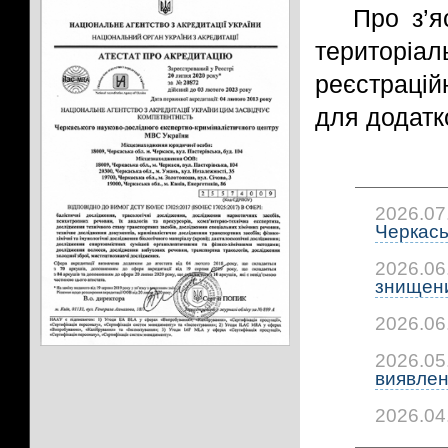
Про з’я
територіал
реєстраці
для додатк
2026.07
Черкась
2026.06
знищени
2026.06
2026.05
виявлено
2026.04