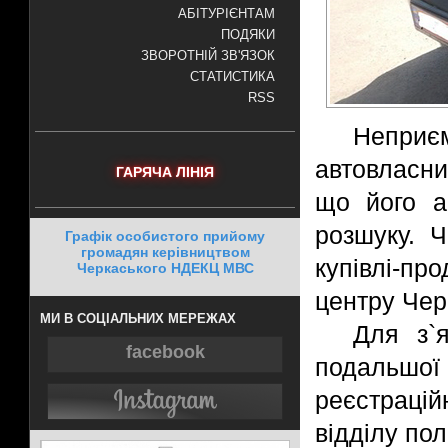
АБІТУРІЄНТАМ
ПОДЯКИ
ЗВОРОТНІЙ ЗВ'ЯЗОК
СТАТИСТИКА
RSS
Непри
автовласни
ГАРЯЧА ЛІНІЯ
що його а
розшуку. Ч
Графік особистого прийому
громадян керівництвом
купівлі-пр
Черкаського НДЕКЦ МВС
центру Чер
МИ В СОЦІАЛЬНИХ МЕРЕЖАХ
Для з`
facebook
подальшої 
реєстраці
відділу пол