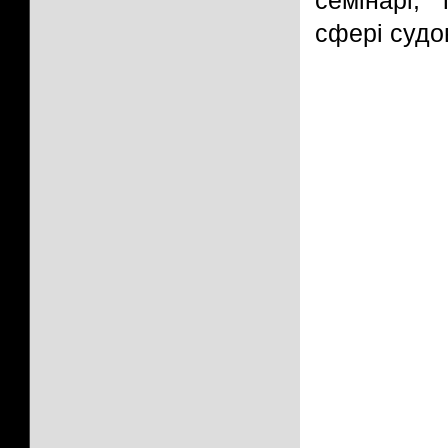
семінарі,
сфері судо