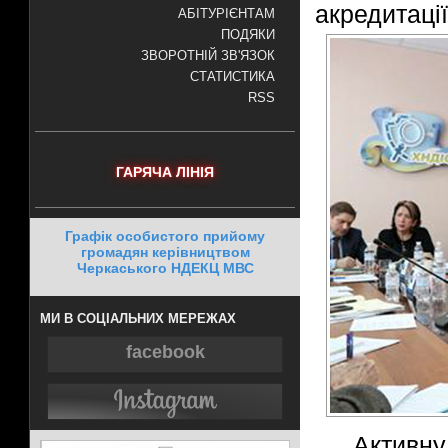
акредитаці
АБІТУРІЄНТАМ
ПОДЯКИ
ЗВОРОТНІЙ ЗВ'ЯЗОК
СТАТИСТИКА
RSS
ГАРЯЧА ЛІНІЯ
Графік особистого прийому
громадян керівництвом
Черкаського НДЕКЦ МВС
МИ В СОЦІАЛЬНИХ МЕРЕЖАХ
facebook
Активн