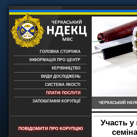
ГОЛОВНА СТОРІНКА
ІНФОРМАЦІЯ ПРО ЦЕНТР
КЕРІВНИЦТВО
ВИДИ ДОСЛІДЖЕНЬ
СИСТЕМА ЯКОСТІ
ПЛАТНІ ПОСЛУГИ
ЗАПОБІГАННЯ КОРУПЦІЇ
ЧЕРКАСЬКИЙ НАУК
Черкаський НДЕКЦ МВС - Черкаський
науково-дослідний експертно-
криміналістичний центр МВС України
Участь у
- проведення всих видів судових
ПОВІДОМИТИ ПРО КОРУПЦІЮ
семіна
експертиз