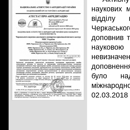
наукових м
відділу 
Черкасько
доповнив т
науково
невизначе
доповнення
було над
міжнарод
02.03.2018