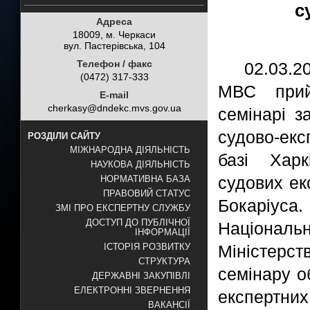
с
Адреса
18009, м. Черкаси
вул. Пастерівська, 104
Телефон / факс
02.03.
(0472) 317-333
МВС прий
E-mail
cherkasy@dndekc.mvs.gov.ua
семінарі з
судово-екс
РОЗДІЛИ САЙТУ
МІЖНАРОДНА ДІЯЛЬНІСТЬ
базі Харк
НАУКОВА ДІЯЛЬНІСТЬ
судових ек
НОРМАТИВНА БАЗА
ПРАВОВИЙ СТАТУС
Бокаріуса.
ЗМІ ПРО ЕКСПЕРТНУ СЛУЖБУ
ДОСТУП ДО ПУБЛІЧНОЇ
Національ
ІНФОРМАЦІЇ
Міністерст
ІСТОРІЯ РОЗВИТКУ
СТРУКТУРА
семінару о
ДЕРЖАВНІ ЗАКУПІВЛІ
ЕЛЕКТРОННІ ЗВЕРНЕННЯ
експертни
ВАКАНСІЇ