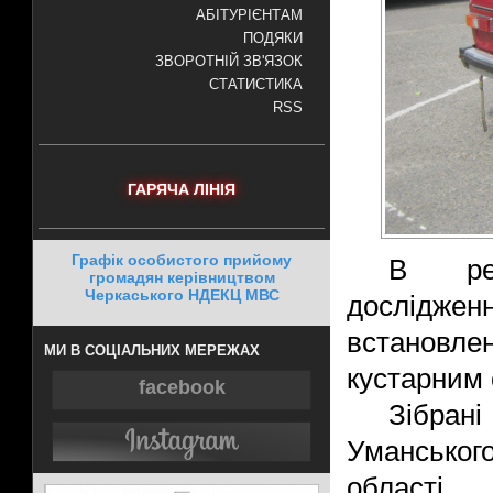
АБІТУРІЄНТАМ
ПОДЯКИ
ЗВОРОТНІЙ ЗВ'ЯЗОК
СТАТИСТИКА
RSS
ГАРЯЧА ЛІНІЯ
Графік особистого прийому
В рез
громадян керівництвом
Черкаського НДЕКЦ МВС
дослідже
встановлен
МИ В СОЦІАЛЬНИХ МЕРЕЖАХ
кустарним 
facebook
Зібрані
Уманськог
області.