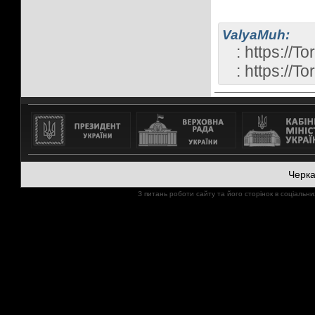
ValyaMuh:
: https://T
: https://T
Черк
З питань роботи сайту та його сторінок в соціал