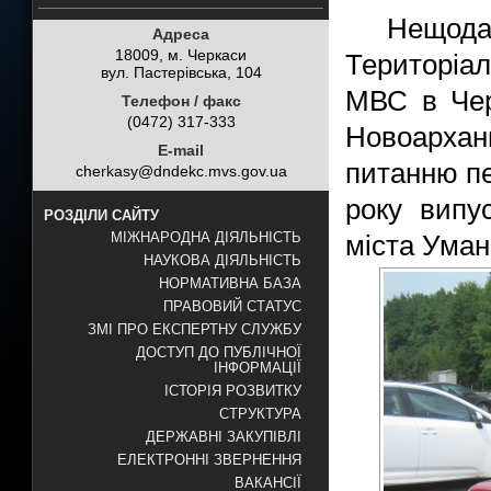
Нещод
Адреса
18009, м. Черкаси
Територіа
вул. Пастерівська, 104
МВС в Чер
Телефон / факс
(0472) 317-333
Новоархан
E-mail
питанню пе
cherkasy@dndekc.mvs.gov.ua
року випу
РОЗДІЛИ САЙТУ
МІЖНАРОДНА ДІЯЛЬНІСТЬ
міста Уман
НАУКОВА ДІЯЛЬНІСТЬ
НОРМАТИВНА БАЗА
ПРАВОВИЙ СТАТУС
ЗМІ ПРО ЕКСПЕРТНУ СЛУЖБУ
ДОСТУП ДО ПУБЛІЧНОЇ
ІНФОРМАЦІЇ
ІСТОРІЯ РОЗВИТКУ
СТРУКТУРА
ДЕРЖАВНІ ЗАКУПІВЛІ
ЕЛЕКТРОННІ ЗВЕРНЕННЯ
ВАКАНСІЇ