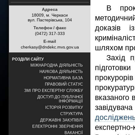
В прок
Адреса
18009, м. Черкаси
методичний
вул. Пастерівська, 104
доказів і
Телефон / факс
(0472) 317-333
криміналіс
E-mail
шляхом про
cherkasy@dndekc.mvs.gov.ua
Захід п
РОЗДІЛИ САЙТУ
МІЖНАРОДНА ДІЯЛЬНІСТЬ
підготовки
НАУКОВА ДІЯЛЬНІСТЬ
прокурорі
НОРМАТИВНА БАЗА
ПРАВОВИЙ СТАТУС
прокурату
ЗМІ ПРО ЕКСПЕРТНУ СЛУЖБУ
вказаного 
ДОСТУП ДО ПУБЛІЧНОЇ
ІНФОРМАЦІЇ
завідув
ІСТОРІЯ РОЗВИТКУ
СТРУКТУРА
досліджен
ДЕРЖАВНІ ЗАКУПІВЛІ
експертно
ЕЛЕКТРОННІ ЗВЕРНЕННЯ
ВАКАНСІЇ