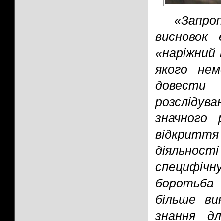
«
Запро
висновок 
«наріжний 
якого нем
довести 
розслідув
значного 
відкритт
діяльнос
специфіч
боротьба 
більше ви
знання дл