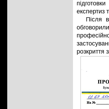
підготовк
експертиз 
Після в
обговори
професійн
застосува
розкриття з