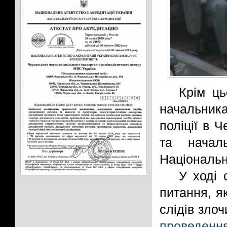
Крім ць
начальник
поліції в 
та началь
Національно
У ході 
питання, я
слідів зло
проведення