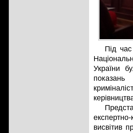
Під час
Національ
України бу
показань
криміналі
керівництв
Предст
експертно
висвітив п