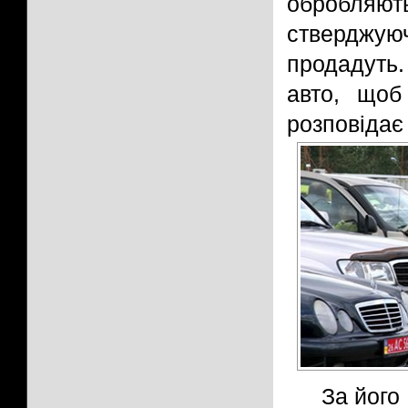
обробляю
стверджу
продадуть
авто, щоб
розповідає
За його