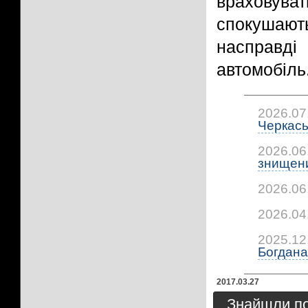
враховува
спокушают
насправд
автомобіль
2026.07
Черкась
2026.06
знищени
2026.06
2026.04
2025.12
Богдана.
2017.03.27
Знайшли пом