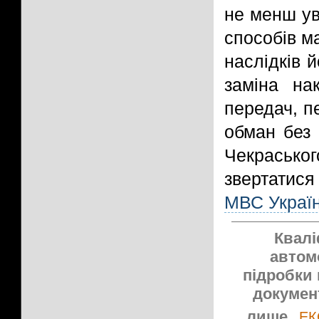
не менш ув
способів м
наслідків 
заміна на
передач, п
обман без 
Чекрасько
звертатис
МВС Украї
Квалі
автомо
підробки 
докумен
лише
ЕК