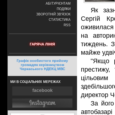
АБІТУРІЄНТАМ
Як заз
ПОДЯКИ
ЗВОРОТНІЙ ЗВ'ЯЗОК
Сергій Кр
СТАТИСТИКА
оживилася 
RSS
на автори
тиждень. З
ГАРЯЧА ЛІНІЯ
майже удвіч
"Якщо 
Графік особистого прийому
громадян керівництвом
престижу,
Черкаського НДЕКЦ МВС
цільовим 
МИ В СОЦІАЛЬНИХ МЕРЕЖАХ
здебільшо
facebook
директор Ч
За його
автобазарі