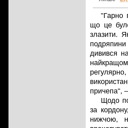
"Гарно 
що це бул
злазити. Я
подряпини 
дивився на
найкращом
регулярн
використа
причепа", –
Щодо по
за кордону
нижчою, н