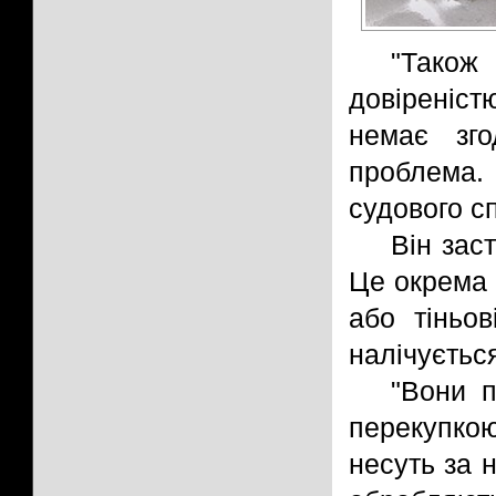
"Також
довіреніс
немає зг
проблема. 
судового сп
Він заст
Це окрема 
або тіньов
налічується
"Вони п
перекупко
несуть за 