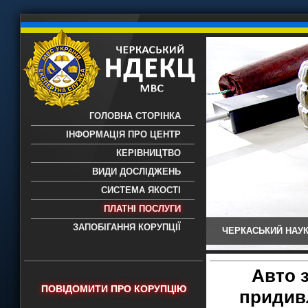
ГОЛОВНА СТОРІНКА
ІНФОРМАЦІЯ ПРО ЦЕНТР
КЕРІВНИЦТВО
ВИДИ ДОСЛІДЖЕНЬ
СИСТЕМА ЯКОСТІ
ПЛАТНІ ПОСЛУГИ
ЗАПОБІГАННЯ КОРУПЦІЇ
ЧЕРКАСЬКИЙ НАУК
Черкаський НДЕКЦ МВС - Черкаський
науково-дослідний експертно-
криміналістичний центр МВС України
Авто 
- проведення всих видів судових
ПОВІДОМИТИ ПРО КОРУПЦІЮ
придивл
експертиз