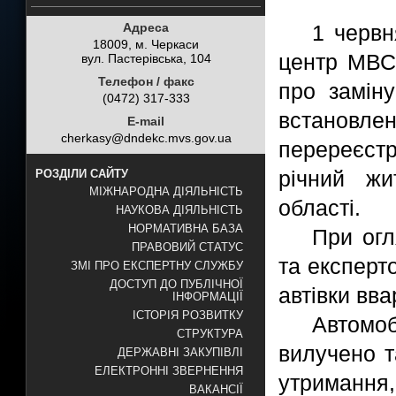
Адреса
1 червн
18009, м. Черкаси
центр МВС 
вул. Пастерівська, 104
Телефон / факс
про заміну
(0472) 317-333
встанов
E-mail
cherkasy@dndekc.mvs.gov.ua
перереєстр
річний жи
РОЗДІЛИ САЙТУ
МІЖНАРОДНА ДІЯЛЬНІСТЬ
області.
НАУКОВА ДІЯЛЬНІСТЬ
НОРМАТИВНА БАЗА
При огл
ПРАВОВИЙ СТАТУС
та експерт
ЗМІ ПРО ЕКСПЕРТНУ СЛУЖБУ
ДОСТУП ДО ПУБЛІЧНОЇ
автівки вв
ІНФОРМАЦІЇ
ІСТОРІЯ РОЗВИТКУ
Автомоб
СТРУКТУРА
вилучено т
ДЕРЖАВНІ ЗАКУПІВЛІ
ЕЛЕКТРОННІ ЗВЕРНЕННЯ
утримання
ВАКАНСІЇ