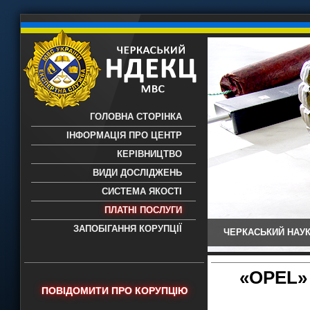
ГОЛОВНА СТОРІНКА
ІНФОРМАЦІЯ ПРО ЦЕНТР
КЕРІВНИЦТВО
ВИДИ ДОСЛІДЖЕНЬ
СИСТЕМА ЯКОСТІ
ПЛАТНІ ПОСЛУГИ
ЗАПОБІГАННЯ КОРУПЦІЇ
ЧЕРКАСЬКИЙ НАУК
Черкаський НДЕКЦ МВС - Черкаський
науково-дослідний експертно-
криміналістичний центр МВС України
«OPEL»
- проведення всих видів судових
ПОВІДОМИТИ ПРО КОРУПЦІЮ
експертиз