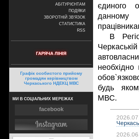
єдиного о
АБІТУРІЄНТАМ
ПОДЯКИ
данному
ЗВОРОТНІЙ ЗВ'ЯЗОК
СТАТИСТИКА
працівника
RSS
В Регі
Черкаській
ГАРЯЧА ЛІНІЯ
автовласни
необхідно 
Графік особистого прийому
обов`язков
громадян керівництвом
Черкаського НДЕКЦ МВС
будь яком
МВС.
МИ В СОЦІАЛЬНИХ МЕРЕЖАХ
facebook
2026.07
Черкась
2026.06