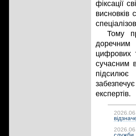
фіксації с
висновків 
спеціалізо
Тому п
доречним 
цифрових т
сучасним в
підсилює 
забезпечу
експертів.
2026.06
відзнач
2026.06
служби