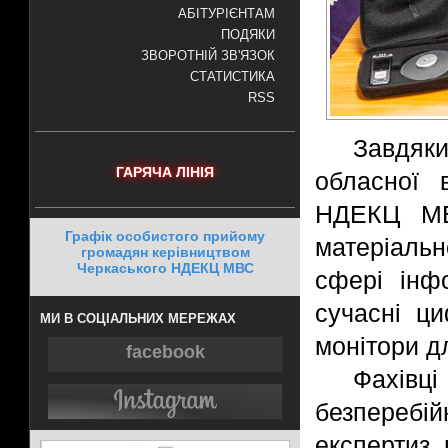
АБІТУРІЄНТАМ
ПОДЯКИ
ЗВОРОТНІЙ ЗВ'ЯЗОК
СТАТИСТИКА
RSS
Завдяк
ГАРЯЧА ЛІНІЯ
обласної в
НДЕКЦ МВ
Графік особистого прийому
матеріаль
громадян керівництвом
Черкаського НДЕКЦ МВС
сфері інф
сучасні ц
МИ В СОЦІАЛЬНИХ МЕРЕЖАХ
монітори д
facebook
Фахівці
безперебі
експертиз,