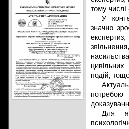
тому числі 
У конте
значно зро
експертиз,
звільнення
насильств
цивільних
подій, тощо
Актуал
потребою
доказуванн
Для як
психологі