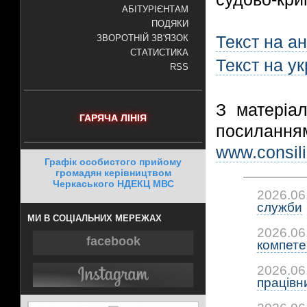
АБІТУРІЄНТАМ
ПОДЯКИ
Текст на ан
ЗВОРОТНІЙ ЗВ'ЯЗОК
СТАТИСТИКА
Текст на ук
RSS
З матеріа
ГАРЯЧА ЛІНІЯ
посила
www.consil
Графік особистого прийому
громадян керівництвом
Черкаського НДЕКЦ МВС
2026.06
служби
МИ В СОЦІАЛЬНИХ МЕРЕЖАХ
2026.06
facebook
компетен
2026.06
працівни