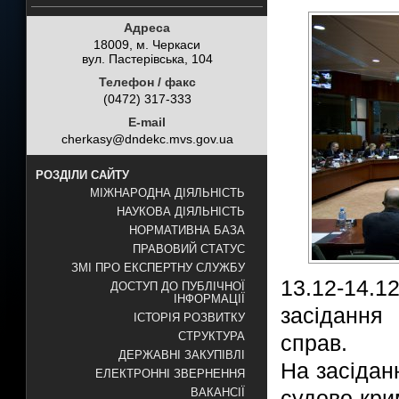
Адреса
18009, м. Черкаси
вул. Пастерівська, 104
Телефон / факс
(0472) 317-333
E-mail
cherkasy@dndekc.mvs.gov.ua
РОЗДІЛИ САЙТУ
МІЖНАРОДНА ДІЯЛЬНІСТЬ
НАУКОВА ДІЯЛЬНІСТЬ
НОРМАТИВНА БАЗА
ПРАВОВИЙ СТАТУС
ЗМІ ПРО ЕКСПЕРТНУ СЛУЖБУ
13.12-14.
ДОСТУП ДО ПУБЛІЧНОЇ
ІНФОРМАЦІЇ
засідання
ІСТОРІЯ РОЗВИТКУ
СТРУКТУРА
справ.
ДЕРЖАВНІ ЗАКУПІВЛІ
На засідан
ЕЛЕКТРОННІ ЗВЕРНЕННЯ
судово-кри
ВАКАНСІЇ