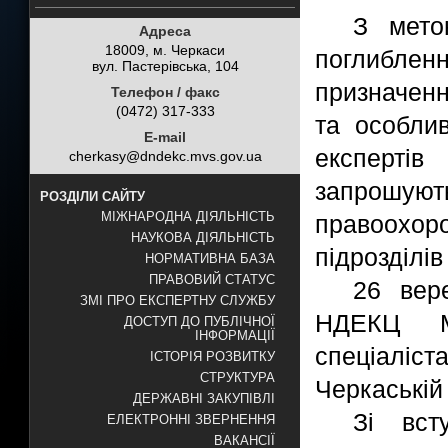
З мето
Адреса
18009, м. Черкаси
поглибле
вул. Пастерівська, 104
призначенн
Телефон / факс
(0472) 317-333
та особлив
E-mail
експерті
cherkasy@dndekc.mvs.gov.ua
запрошують
РОЗДІЛИ САЙТУ
МІЖНАРОДНА ДІЯЛЬНІСТЬ
правоохор
НАУКОВА ДІЯЛЬНІСТЬ
підрозділів
НОРМАТИВНА БАЗА
ПРАВОВИЙ СТАТУС
26 вер
ЗМІ ПРО ЕКСПЕРТНУ СЛУЖБУ
НДЕКЦ М
ДОСТУП ДО ПУБЛІЧНОЇ
ІНФОРМАЦІЇ
спеціалі
ІСТОРІЯ РОЗВИТКУ
СТРУКТУРА
Черкаській 
ДЕРЖАВНІ ЗАКУПІВЛІ
Зі вст
ЕЛЕКТРОННІ ЗВЕРНЕННЯ
ВАКАНСІЇ