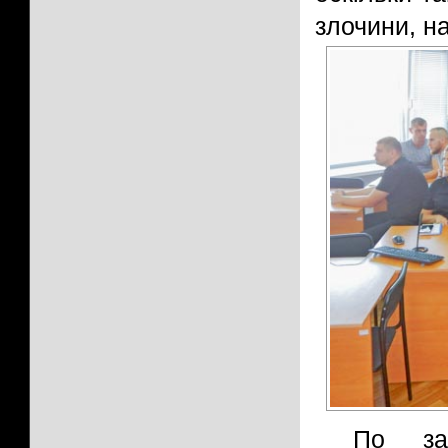
злочини, н
По зак