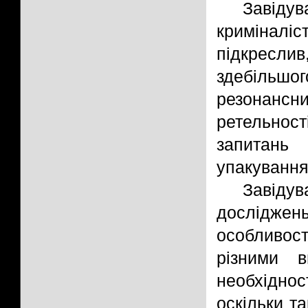
Завідув
криміналі
підкресли
здебільшог
резонансни
ретельност
запитань
упакування
Завіду
дослідже
особливос
різними 
необхіднос
оскільки т