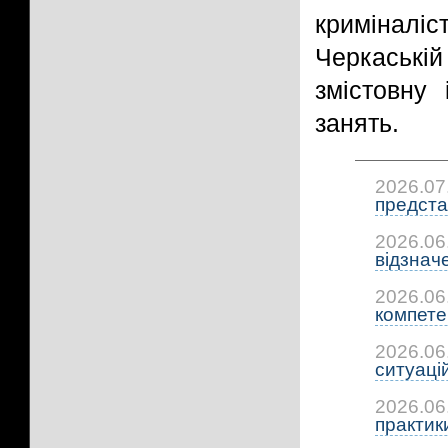
кримінал
Черкаські
змістовну
занять.
2026.07
предста
2026.06
відзнач
2026.06
компетен
2026.06
ситуацій:
2026.06
практики: