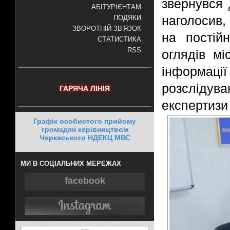
звернувся 
АБІТУРІЄНТАМ
наголосив,
ПОДЯКИ
ЗВОРОТНІЙ ЗВ'ЯЗОК
на постійн
СТАТИСТИКА
RSS
оглядів мі
інформації
розслідув
ГАРЯЧА ЛІНІЯ
експертизи 
Графік особистого прийому
громадян керівництвом
Черкаського НДЕКЦ МВС
МИ В СОЦІАЛЬНИХ МЕРЕЖАХ
facebook