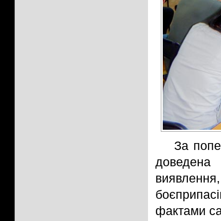
За попе
доведен
виявлення
боєприпасі
фактами са