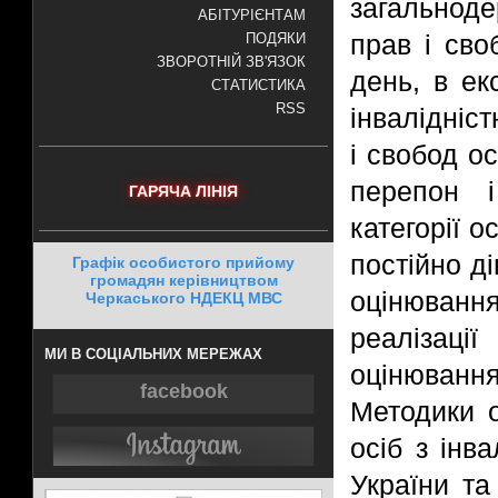
загальнод
АБІТУРІЄНТАМ
прав і сво
ПОДЯКИ
ЗВОРОТНІЙ ЗВ'ЯЗОК
день, в ек
СТАТИСТИКА
RSS
інвалідніс
і свобод о
перепон і
ГАРЯЧА ЛІНІЯ
категорії о
постійно 
Графік особистого прийому
громадян керівництвом
оцінювання
Черкаського НДЕКЦ МВС
реалізаці
МИ В СОЦІАЛЬНИХ МЕРЕЖАХ
оцінюванн
facebook
Методики о
осіб з інв
України та