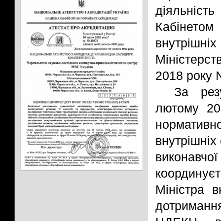
діяльніст
Кабінетом
внутрішні
Міністерст
2018 року 
За рез
лютому 20
нормативно
внутрішніх
виконавчої
координуєт
Міністра в
дотримання