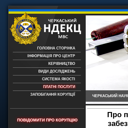
ГОЛОВНА СТОРІНКА
ІНФОРМАЦІЯ ПРО ЦЕНТР
КЕРІВНИЦТВО
ВИДИ ДОСЛІДЖЕНЬ
СИСТЕМА ЯКОСТІ
ПЛАТНІ ПОСЛУГИ
ЗАПОБІГАННЯ КОРУПЦІЇ
ЧЕРКАСЬКИЙ НАУК
Черкаський НДЕКЦ МВС - Черкаський
науково-дослідний експертно-
криміналістичний центр МВС України
Про п
- проведення всих видів судових
ПОВІДОМИТИ ПРО КОРУПЦІЮ
забез
експертиз