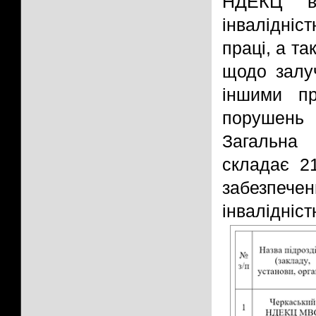
НДЕКЦ ви
інвалідніс
праці, а та
щодо залуч
іншими п
порушень 
Загальна 
складає 2
забезпече
інвалідніст