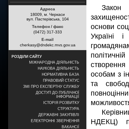
Закон
Адреса
18009, м. Черкаси
захищеност
вул. Пастерівська, 104
основи соц
Телефон / факс
(0472) 317-333
Україні і
E-mail
громадянам
cherkasy@dndekc.mvs.gov.ua
політичній
РОЗДІЛИ САЙТУ
МІЖНАРОДНА ДІЯЛЬНІСТЬ
створення 
НАУКОВА ДІЯЛЬНІСТЬ
особам з і
НОРМАТИВНА БАЗА
ПРАВОВИЙ СТАТУС
та свобо
ЗМІ ПРО ЕКСПЕРТНУ СЛУЖБУ
повноцінни
ДОСТУП ДО ПУБЛІЧНОЇ
ІНФОРМАЦІЇ
можливостя
ІСТОРІЯ РОЗВИТКУ
СТРУКТУРА
Керівн
ДЕРЖАВНІ ЗАКУПІВЛІ
НДЕКЦ) пр
ЕЛЕКТРОННІ ЗВЕРНЕННЯ
ВАКАНСІЇ