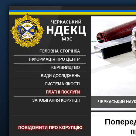
ГОЛОВНА СТОРІНКА
ІНФОРМАЦІЯ ПРО ЦЕНТР
КЕРІВНИЦТВО
ВИДИ ДОСЛІДЖЕНЬ
СИСТЕМА ЯКОСТІ
ПЛАТНІ ПОСЛУГИ
ЗАПОБІГАННЯ КОРУПЦІЇ
ЧЕРКАСЬКИЙ НАУК
Черкаський НДЕКЦ МВС - Черкаський
науково-дослідний експертно-
криміналістичний центр МВС України
Поперед
- проведення всих видів судових
ПОВІДОМИТИ ПРО КОРУПЦІЮ
п
експертиз