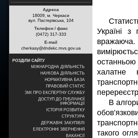
Адреса
18009, м. Черкаси
Статист
вул. Пастерівська, 104
Телефон / факс
Україні з
(0472) 317-333
вражаюча
E-mail
cherkasy@dndekc.mvs.gov.ua
вимірюєтьс
останньою
РОЗДІЛИ САЙТУ
МІЖНАРОДНА ДІЯЛЬНІСТЬ
халатне 
НАУКОВА ДІЯЛЬНІСТЬ
НОРМАТИВНА БАЗА
транспорт
ПРАВОВИЙ СТАТУС
перереєстр
ЗМІ ПРО ЕКСПЕРТНУ СЛУЖБУ
ДОСТУП ДО ПУБЛІЧНОЇ
В алгор
ІНФОРМАЦІЇ
ІСТОРІЯ РОЗВИТКУ
обов'язк
СТРУКТУРА
транспортн
ДЕРЖАВНІ ЗАКУПІВЛІ
ЕЛЕКТРОННІ ЗВЕРНЕННЯ
такого огл
ВАКАНСІЇ