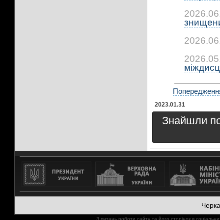
2026.06
знищени
2026.06
2026.05
міждисц
Попередження 
2023.01.31
Знайшли пом
Черк
З питань роботи сайту та його сторінок в соціал