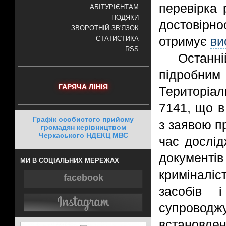
перевірка 
АБІТУРІЄНТАМ
ПОДЯКИ
достовірно
ЗВОРОТНІЙ ЗВ'ЯЗОК
отримує
ви
СТАТИСТИКА
RSS
Останн
підробним
ГАРЯЧА ЛІНІЯ
Територіал
7141, що в
Графік особистого прийому
з заявою п
громадян керівництвом
Черкаського НДЕКЦ МВС
час дослід
докумен
МИ В СОЦІАЛЬНИХ МЕРЕЖАХ
криміналі
facebook
засобів 
супровод
встановлен