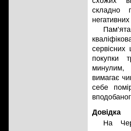
схожих ви
складно 
негативних 
Пам’я
кваліфіко
сервісних 
покупки т
минулим, 
вимагає чи
себе помі
вподобаног
Довідка
На Чер