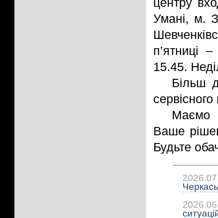
центру вхо
Умані, м. 
Шевченків
п’ятниці –
15.45. Неді
Більш д
сервісного
Маємо 
Ваше рішен
Будьте оба
2026.07
Черкась
2026.06
ситуацій: