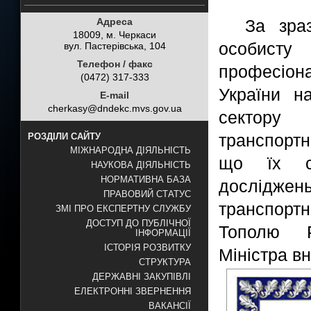
Адреса
За зраз
18009, м. Черкаси
особисту 
вул. Пастерівська, 104
Телефон / факс
професіон
(0472) 317-333
України н
E-mail
cherkasy@dndekc.mvs.gov.ua
сектору
транспортн
РОЗДІЛИ САЙТУ
МІЖНАРОДНА ДІЯЛЬНІСТЬ
що їх су
НАУКОВА ДІЯЛЬНІСТЬ
НОРМАТИВНА БАЗА
досліджен
ПРАВОВИЙ СТАТУС
транспорт
ЗМІ ПРО ЕКСПЕРТНУ СЛУЖБУ
ДОСТУП ДО ПУБЛІЧНОЇ
Тополю Р
ІНФОРМАЦІЇ
ІСТОРІЯ РОЗВИТКУ
Міністра вн
СТРУКТУРА
ДЕРЖАВНІ ЗАКУПІВЛІ
ЕЛЕКТРОННІ ЗВЕРНЕННЯ
ВАКАНСІЇ